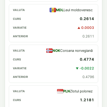
MDL
Leul moldovenesc
0.2614
0.0003
▲
0.2611
NOK
Coroana norvegiană
0.4774
-0.0022
▼
0.4796
PLN
Zlotul polonez
1.2181