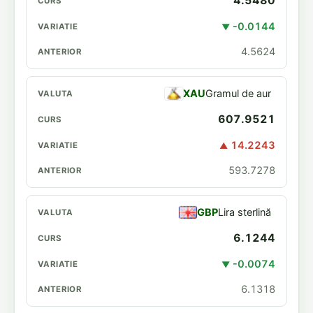
4.5480
-0.0144
▼
4.5624
XAU
Gramul de aur
607.9521
14.2243
▲
593.7278
GBP
Lira sterlină
6.1244
-0.0074
▼
6.1318