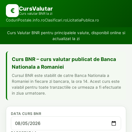
CursValutar
€
Curs valutar BNR la zi
CoduriPostale.info.ro
Clasificari.ro
LicitatiaPublica.ro
Curs Valutar BNR pentru principalele valute, disponibil online si
actualizat la zi
Curs BNR – curs valutar publicat de Banca
Nationala a Romaniei
Cursul BNR este stabilit de catre Banca Nationala a
Romaniei in fiecare zi bancara, la ora 14. Acest curs este
valabil pentru toate tranzactiile ce urmeaza a fi efectuate
in ziua urmatoare.
DATA CURS BNR