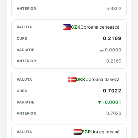
5.6303
CZK
Coroana cehească
0.2169
0.0000
▬
0.2169
DKK
Coroana daneză
0.7022
-0.0001
▼
0.7023
EGP
Lira egipteană