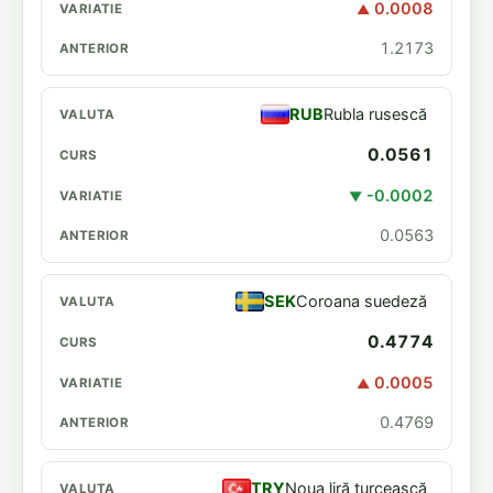
0.0008
▲
1.2173
RUB
Rubla rusescă
0.0561
-0.0002
▼
0.0563
SEK
Coroana suedeză
0.4774
0.0005
▲
0.4769
TRY
Noua liră turcească