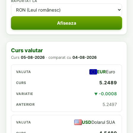
RAPORTAT LA
Afiseaza
Curs valutar
Curs
05-08-2026
· comparat cu
04-08-2026
EUR
Euro
5.2489
-0.0008
▼
5.2497
USD
Dolarul SUA