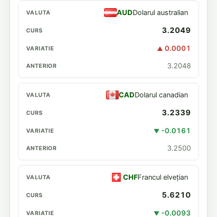
AUD
Dolarul australian
3.2049
0.0001
▲
3.2048
CAD
Dolarul canadian
3.2339
-0.0161
▼
3.2500
CHF
Francul elvețian
5.6210
-0.0093
▼