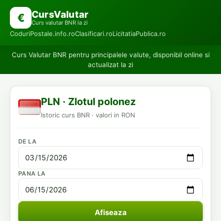
CursValutar
€
Curs valutar BNR la zi
CoduriPostale.info.ro
Clasificari.ro
LicitatiaPublica.ro
Curs Valutar BNR pentru principalele valute, disponibil online si
actualizat la zi
PLN · Zlotul polonez
Istoric curs BNR · valori in RON
DE LA
PANA LA
Afiseaza