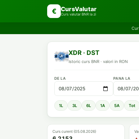
CursValutar
€
Curs valutar BNR la zi
Curs
XDR · DST
Istoric curs BNR · valori in RON
DE LA
PANA LA
1L
3L
6L
1A
5A
Tot
Curs curent (05.08.2026)
Va
6.2153