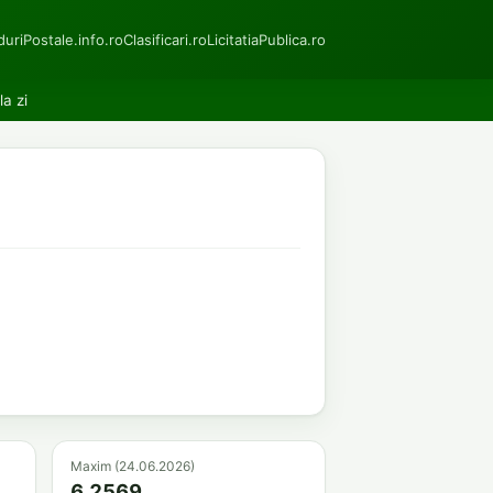
uriPostale.info.ro
Clasificari.ro
LicitatiaPublica.ro
la zi
Maxim (24.06.2026)
6.2569