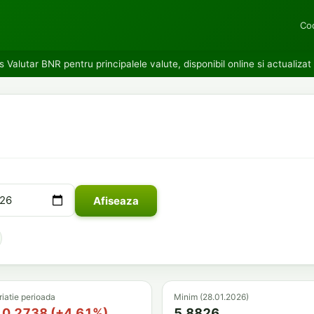
Cod
 Valutar BNR pentru principalele valute, disponibil online si actualizat 
Afiseaza
riatie perioada
Minim (28.01.2026)
0.2738 (+4.61%)
5.8826